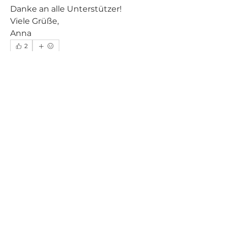
Danke an alle Unterstützer!
Viele Grüße,
Anna
2
2
0
35
Write a comment...
Info
Willkommen! In dieser Gruppe
kann man interessante Artikel,
...
Weiterlesen
Mitglieder
christianebossert
Folgen
Carmen Amrein
Folgen