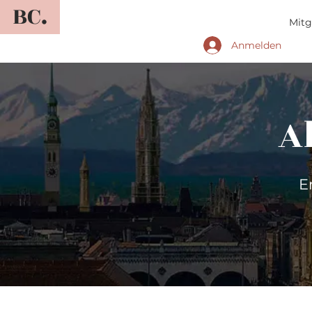
BC.
Mitg
Anmelden
A
E