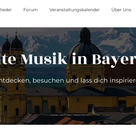
lieder
Forum
Veranstaltungskalender
Über Uns
lte Musik in Baye
ntdecken, besuchen und lass dich inspirier