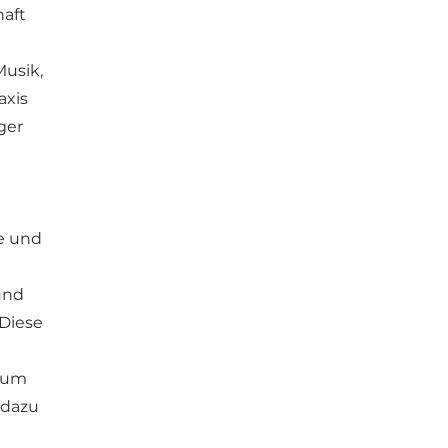
haft
Musik,
axis
ger
le und
und
Diese
kum
 dazu