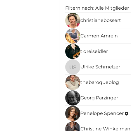
Filtern nach:
Alle Mitglieder
christianebossert
Carmen Amrein
t.dreiseidler
Ulrike Schmelzer
Ulrike Schmelzer
thebaroqueblog
Georg Parzinger
Penelope Spencer
Christine Winkelman