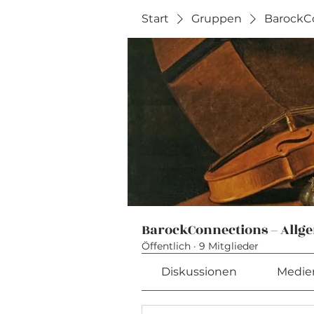
Start
Gruppen
BarockCo
BarockConnections – Allg
Öffentlich
·
9 Mitglieder
Diskussionen
Medie