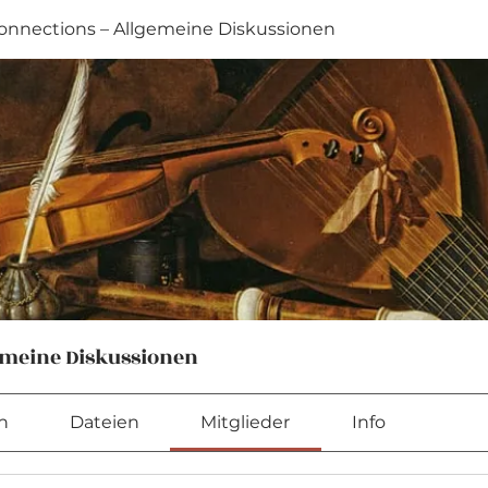
nnections – Allgemeine Diskussionen
emeine Diskussionen
n
Dateien
Mitglieder
Info