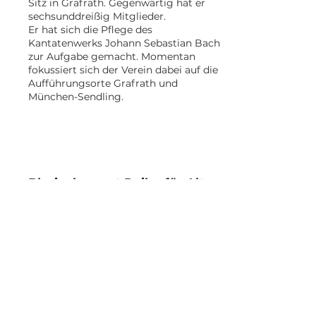
Sitz in Grafrath. Gegenwärtig hat er
sechsunddreißig Mitglieder.
Er hat sich die Pflege des
Kantatenwerks Johann Sebastian Bach
zur Aufgabe gemacht. Momentan
fokussiert sich der Verein dabei auf die
Aufführungsorte Grafrath und
München-Sendling.
Blasiuskonzert Reihe für Alte
Musik
Eine schöne Konzertreihe im August
mit etwa fünf wundervollen Konzerten
mit Alter Musik in der
atemberaubenden Umgebung der St.-
Blasius-Kirche.