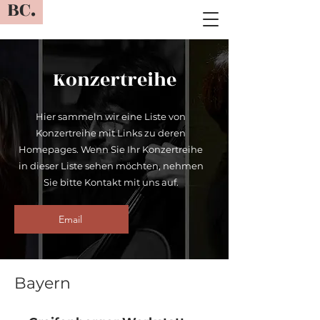
BC.
Konzertreihe
Hier sammeln wir eine Liste von
Konzertreihe mit Links zu deren
Homepages. Wenn Sie Ihr Konzertreihe
in dieser Liste sehen möchten, nehmen
Sie bitte Kontakt mit uns auf.
Email
Bayern