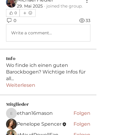
29. Mai 2025
·
joined the group.
0
0
33
Write a comment...
Info
Wo finde ich einen guten
Barockbogen? Wichtige Infos für
all
...
Weiterlesen
Mitglieder
ethan16mason
Folgen
ethan16mason
Penelope Spencer
Folgen
aMaudPowellFan
Folgen