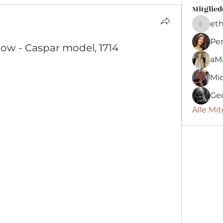
Mitglied
et
ethan1
Pe
bow - Caspar model, 1714
aM
Mic
Geo
Alle Mit