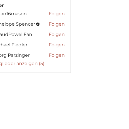
er
han16mason
Folgen
6mason
nelope Spencer
Folgen
audPowellFan
Folgen
hael Fiedler
Folgen
rg Parzinger
Folgen
glieder anzeigen (5)