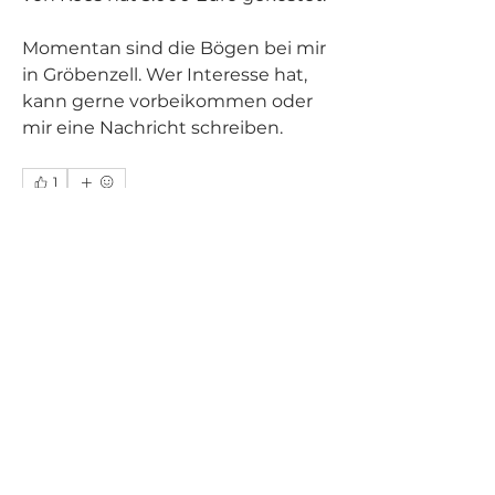
Momentan sind die Bögen bei mir 
in Gröbenzell. Wer Interesse hat, 
kann gerne vorbeikommen oder 
mir eine Nachricht schreiben. 
1
1
0
47
Write a comment...
Info
Wo finde ich einen guten
Barockbogen? Wichtige Infos für
all
...
Weiterlesen