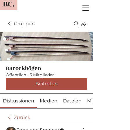
BC.
Gruppen
Barockbögen
Öffentlich
·
5 Mitglieder
Beitreten
Diskussionen
Medien
Dateien
Mitglieder
Zurück
Penelope Spencer