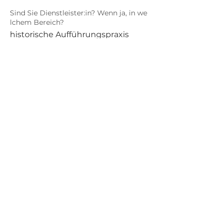
Sind Sie Dienstleister:in? Wenn ja, in we
lchem Bereich?
historische Aufführungspraxis
Barock
.
Connections
Abonniere die neuesten Updates von
Barock Connections!
Beitreten
© 2024 Barock Connections
Powered and secured by
Wix