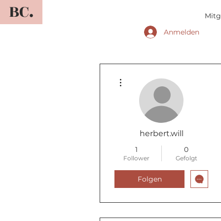
BC.
Mitg
Anmelden
Weitere Optionen
herbert.will
1
0
Follower
Gefolgt
Folgen