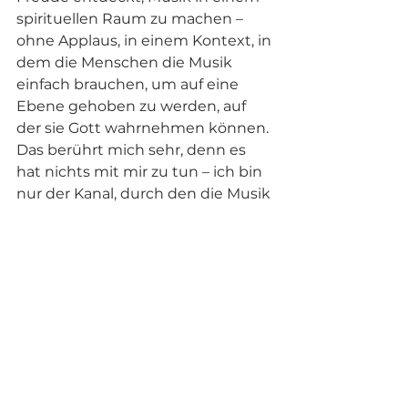
spirituellen Raum zu machen – 
ohne Applaus, in einem Kontext, in 
dem die Menschen die Musik 
einfach brauchen, um auf eine 
Ebene gehoben zu werden, auf 
der sie Gott wahrnehmen können. 
Das berührt mich sehr, denn es 
hat nichts mit mir zu tun – ich bin 
nur der Kanal, durch den die Musik 
fließt.
Das hilft mir, Ängste und Zweifel 
loszulassen, denn solche 
Gedanken sind in diesem Moment 
unpassend – vielleicht sogar 
unfromm. Ich habe das Gefühl, 
dass ich hier bin, um eine Aufgabe 
zu erfüllen, und dass ich sie 