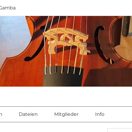
 Gamba
n
Dateien
Mitglieder
Info