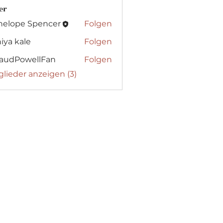
er
nelope Spencer
Folgen
iya kale
Folgen
audPowellFan
Folgen
glieder anzeigen (3)