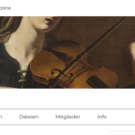
oline
n
Dateien
Mitglieder
Info