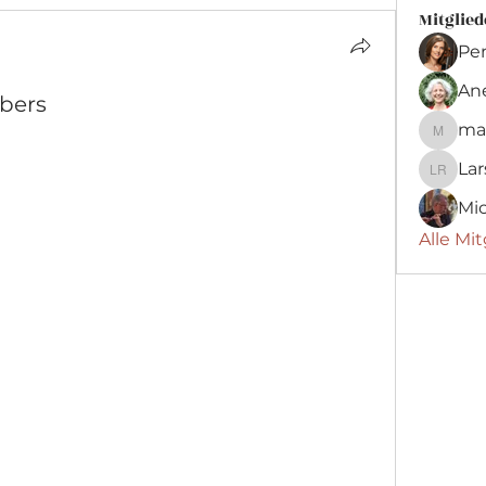
Mitglied
Pe
An
mbers
max
maximil
Lar
Lars H.
Mic
Alle Mit