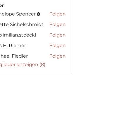
er
nelope Spencer
Folgen
ette Sichelschmidt
Folgen
imilian.stoeckl
Folgen
ian.stoeckl
s H. Riemer
Folgen
 Riemer
hael Fiedler
Folgen
glieder anzeigen (8)