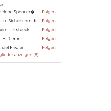
er
nelope Spencer
Folgen
ette Sichelschmidt
Folgen
imilian.stoeckl
Folgen
ian.stoeckl
s H. Riemer
Folgen
 Riemer
hael Fiedler
Folgen
glieder anzeigen (8)