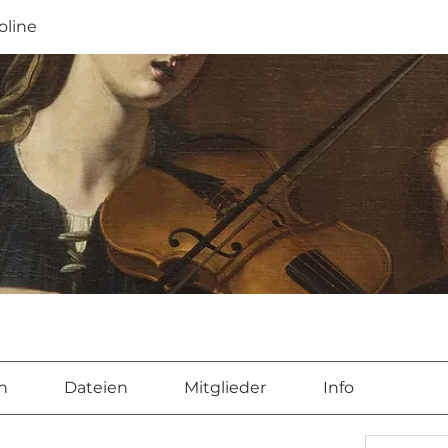
oline
n
Dateien
Mitglieder
Info