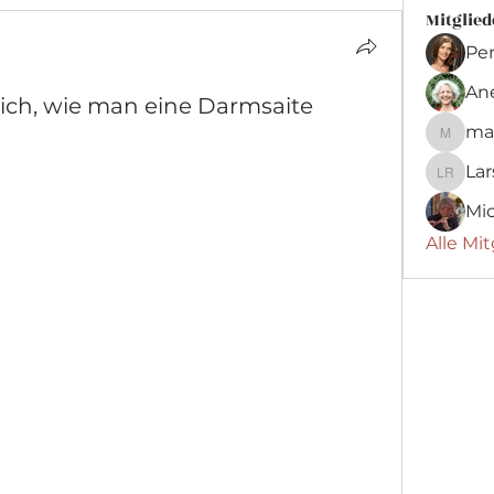
Mitglied
Pe
An
 ich, wie man eine Darmsaite
max
maximil
Lar
Lars H.
Mic
Alle Mit