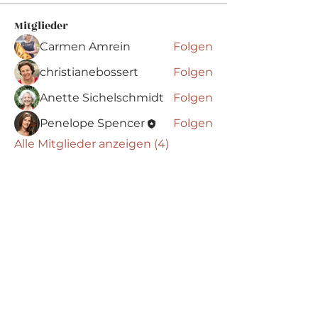
Mitglieder
Carmen Amrein
Folgen
christianebossert
Folgen
Anette Sichelschmidt
Folgen
Penelope Spencer
Folgen
Alle Mitglieder anzeigen (4)
Barock
.
Connections
Abonniere die neuesten Updates von
Barock Connections!