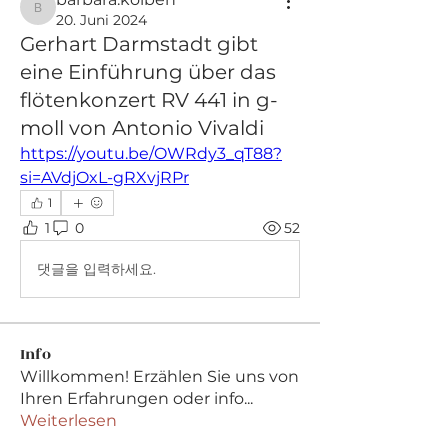
barbara.kolben
20. Juni 2024
Gerhart Darmstadt gibt
eine Einführung über das
flötenkonzert RV 441 in g-
moll von Antonio Vivaldi
https://youtu.be/OWRdy3_qT88?
si=AVdjOxL-gRXvjRPr
1
1
0
52
댓글을 입력하세요.
Info
Willkommen! Erzählen Sie uns von
Ihren Erfahrungen oder info
...
Weiterlesen