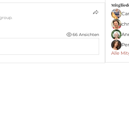
Mitglied
Ca
 group.
chr
An
66 Ansichten
Pe
Alle Mi