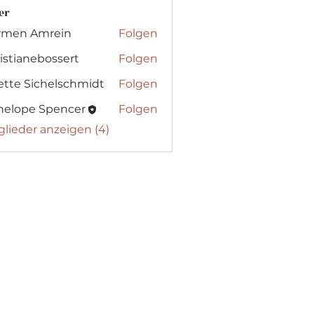
er
rmen Amrein
Folgen
istianebossert
Folgen
ette Sichelschmidt
Folgen
nelope Spencer
Folgen
tglieder anzeigen (4)