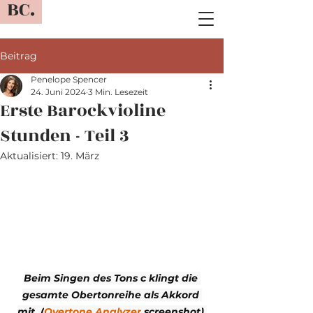
BC.
Beitrag
Penelope Spencer
24. Juni 2024
3 Min. Lesezeit
Erste Barockvioline
Stunden - Teil 3
Aktualisiert:
19. März
Beim Singen des Tons c klingt die 
gesamte Obertonreihe als Akkord 
mit. (
Overtone Analyzer
 screenshot).