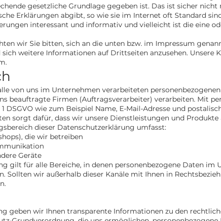
echende gesetzliche Grundlage gegeben ist. Das ist sicher nic
ische Erklärungen abgibt, so wie sie im Internet oft Standard si
terungen interessant und informativ und vielleicht ist die eine o
en wir Sie bitten, sich an die unten bzw. im Impressum genann
sich weitere Informationen auf Drittseiten anzusehen. Unsere 
m.
ch
 alle von uns im Unternehmen verarbeiteten personenbezogenen 
s beauftragte Firmen (Auftragsverarbeiter) verarbeiten. Mit 
. 1 DSGVO wie zum Beispiel Name, E-Mail-Adresse und postalisch
n sorgt dafür, dass wir unsere Dienstleistungen und Produkte 
ngsbereich dieser Datenschutzerklärung umfasst:
shops), die wir betreiben
ommunikation
dere Geräte
ng gilt für alle Bereiche, in denen personenbezogene Daten i
n. Sollten wir außerhalb dieser Kanäle mit Ihnen in Rechtsbezie
n.
ng geben wir Ihnen transparente Informationen zu den rechtlich
tz-Grundverordnung, die uns ermöglichen, personenbezogene D