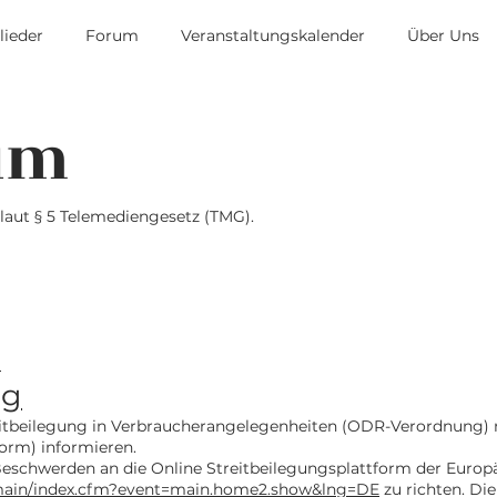
lieder
Forum
Veranstaltungskalender
Über Uns
um
aut § 5 Telemediengesetz (TMG).
m
ng
tbeilegung in Verbraucherangelegenheiten (ODR-Verordnung) m
orm) informieren.
Beschwerden an die Online Streitbeilegungsplattform der Euro
r/main/index.cfm?event=main.home2.show&lng=DE
zu richten. Di