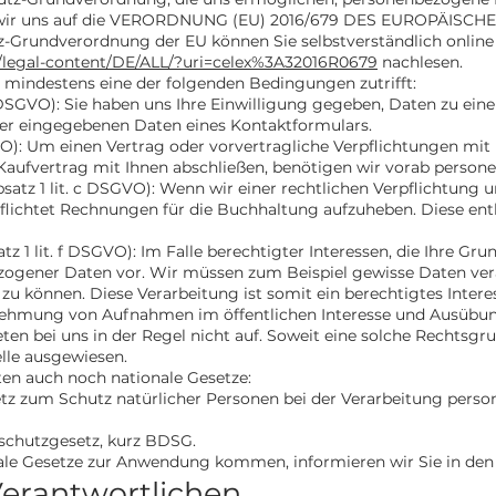
hen wir uns auf die VERORDNUNG (EU) 2016/679 DES EUROPÄI
tz-Grundverordnung der EU können Sie selbstverständlich onli
eu/legal-content/DE/ALL/?uri=celex%3A32016R0679
nachlesen.
 mindestens eine der folgenden Bedingungen zutrifft:
. a DSGVO): Sie haben uns Ihre Einwilligung gegeben, Daten zu e
hrer eingegebenen Daten eines Kontaktformulars.
GVO): Um einen Vertrag oder vorvertragliche Verpflichtungen mit I
Kaufvertrag mit Ihnen abschließen, benötigen wir vorab perso
bsatz 1 lit. c DSGVO): Wenn wir einer rechtlichen Verpflichtung u
pflichtet Rechnungen für die Buchhaltung aufzuheben. Diese ent
atz 1 lit. f DSGVO): Im Falle berechtigter Interessen, die Ihre Gr
zogener Daten vor. Wir müssen zum Beispiel gewisse Daten ver
n zu können. Diese Verarbeitung ist somit ein berechtigtes Intere
ehmung von Aufnahmen im öffentlichen Interesse und Ausübung
ten bei uns in der Regel nicht auf. Soweit eine solche Rechtsgru
lle ausgewiesen.
ten auch noch nationale Gesetze:
setz zum Schutz natürlicher Personen bei der Verarbeitung per
schutzgesetz, kurz BDSG.
nale Gesetze zur Anwendung kommen, informieren wir Sie in den
Verantwortlichen