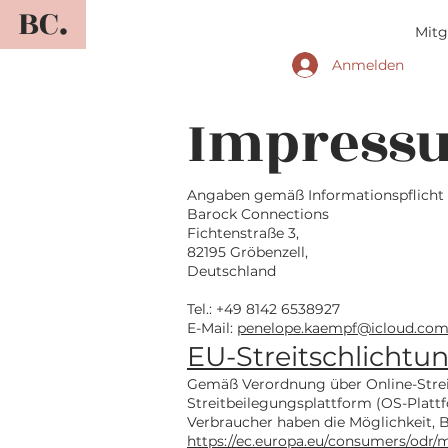
BC.
Mitg
Anmelden
Impress
Angaben gemäß Informationspflicht l
Barock Connections
Fichtenstraße 3,
82195 Gröbenzell,
Deutschland
Tel.: +49 8142 6538927
E-Mail:
penelope.kaempf@icloud.co
EU-Streitschlichtu
Gemäß Verordnung über Online-Strei
Streitbeilegungsplattform (OS-Plattf
Verbraucher haben die Möglichkeit, 
https://ec.europa.eu/consumers/od