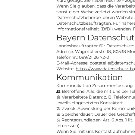
Kurz gesagt: Sie haben Rechte – zöger
Wenn Sie glauben, dass die Verarbei
sonst einer Weise verletzt worden sin
Datenschutzbehörde, deren Website 
Datenschutzbeauftragten. Für nähere
Informationsfreiheit (BfDI)
wenden. F
Bayern Datenschu
Landesbeauftragter für Datenschutz: 
Adresse: Wagmüllerstr. 18, 80538 M
Telefonnr.: 089/21 26 72-0
E-Mail-Adresse:
poststelle@datenschu
Website:
https://www.datenschutz-ba
Kommunikation
Kommunikation Zusammenfassung
👥 Betroffene: Alle, die mit uns per
📓 Verarbeitete Daten: z. B. Telefon
jeweils eingesetzten Kontaktart
🤝 Zweck: Abwicklung der Kommunika
📅 Speicherdauer: Dauer des Geschäft
⚖️ Rechtsgrundlagen: Art. 6 Abs. 1 lit.
Interessen)
Wenn Sie mit uns Kontakt aufnehmen 