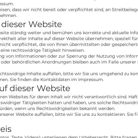
ressum.
en, dass wir nicht bereit oder verpflichtet sind, an Streitbeile
unehmen.
 dieser Website
bsite ständig weiter und bemühen uns korrekte und aktuelle Info
ktheit aller Inhalte auf dieser Website übernehmen, speziell für j
 nicht verpflichtet, die von Ihnen übermittelten oder gespeich
eine rechtswidrige Tätigkeit hinweisen.
ung von Informationen oder zur Sperrung der Nutzung von Info
 oder behördlichen Anordnungen bleiben auch im Falle unserer 
htswidrige Inhalte auffallen, bitte wir Sie uns umgehend zu kon
nnen. Sie finden die Kontaktdaten im Impressum.
uf dieser Website
en Websites für deren Inhalt wir nicht verantwortlich sind. Haft
htswidriger Tätigkeiten hatten und haben, uns solche Rechtswidri
 würden, wenn uns Rechtswidrigkeiten bekannt werden.
serer Website auffallen, bitte wir Sie uns zu kontaktieren. Sie 
eis
Fotos, Texte, Videos) unterliegen dem Urheberrecht. Bitte fragen 