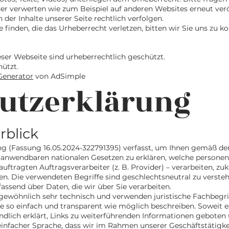
oder verwerten wie zum Beispiel auf anderen Websites erneut ver
 der Inhalte unserer Seite rechtlich verfolgen.
e finden, die das Urheberrecht verletzen, bitten wir Sie uns zu ko
eser Webseite sind urheberrechtlich geschützt.
hützt.
enerator
von AdSimple
utzerklärung
rblick
ng (Fassung 16.05.2024-322791395) verfasst, um Ihnen gemäß d
anwendbaren nationalen Gesetzen zu erklären, welche personen
auftragten Auftragsverarbeiter (z. B. Provider) – verarbeiten, z
n. Die verwendeten Begriffe sind geschlechtsneutral zu versteh
assend über Daten, die wir über Sie verarbeiten.
gewöhnlich sehr technisch und verwenden juristische Fachbegrif
 so einfach und transparent wie möglich beschreiben. Soweit es 
ndlich erklärt, Links zu weiterführenden Informationen geboten
 einfacher Sprache, dass wir im Rahmen unserer Geschäftstätig