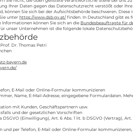
n Sie nicht, die oben gelistete verantwortliche Stelle bei uns zu
tung Ihrer Daten gegen das Datenschutzrecht verstößt oder Ihre
d, können Sie sich bei der Aufsichtsbehörde beschweren. Diese is
Sie unter
https://www.dsb.gv.at/
finden. In Deutschland gibt es 
 Informationen können Sie sich an die
Bundesbeauftragte für d
ür unser Unternehmen ist die folgende lokale Datenschutzbehö
tzbehörde
Prof. Dr. Thomas Petri
ünchen
tz-bayern.de
yern.de/
 Telefon, E-Mail oder Online-Formular kommunizieren
nummer, Name, E-Mail-Adresse, eingegebene Formulardaten. Mehr 
tion mit Kunden, Geschäftspartnern usw.
sfalls und der gesetzlichen Vorschriften
 a DSGVO (Einwilligung), Art. 6 Abs. 1 lit. b DSGVO (Vertrag), Art.
und per Telefon, E-Mail oder Online-Formular kommunizieren, 