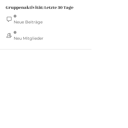
Gruppenaktivität: Letzte 30 Tage
0
Neue Beiträge
0
Neu Mitglieder
Barock
.
Connections
Abonniere die neuesten Updates von
Barock Connections!
Beitreten