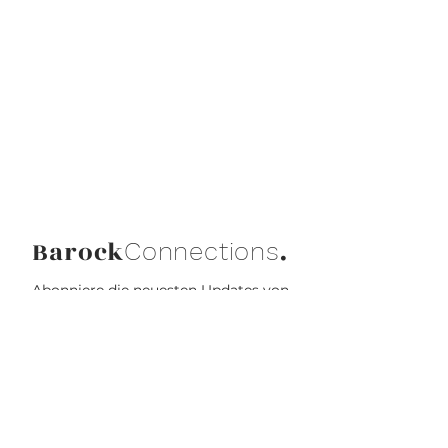
Barock
.
Connections
Abonniere die neuesten Updates von
Barock Connections!
Beitreten