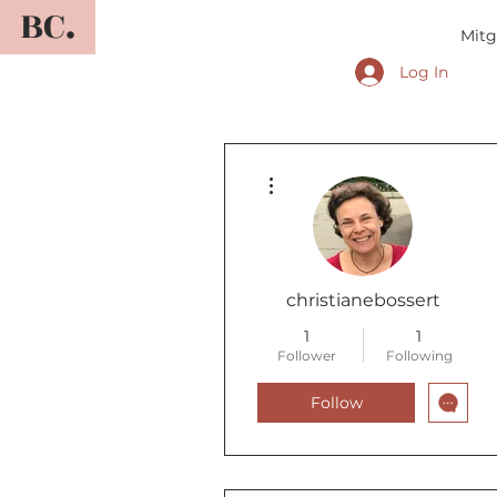
BC.
Mitg
Log In
More actions
christianebossert
1
1
Follower
Following
Follow