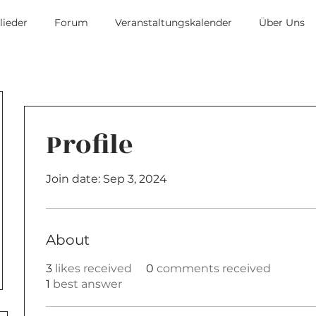
lieder
Forum
Veranstaltungskalender
Über Uns
Profile
Join date: Sep 3, 2024
About
3
likes received
0
comments received
1
best answer