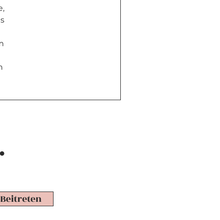
, 
s 
m 
n 
.
Beitreten