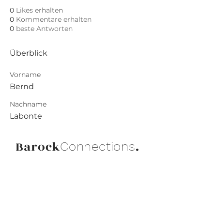
0
Likes erhalten
0
Kommentare erhalten
0
beste Antworten
Überblick
Vorname
Bernd
Nachname
Labonte
Barock
.
Connections
Abonniere die neuesten Updates von
Barock Connections!
Beitreten