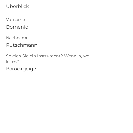
Überblick
Vorname
Domenic
Nachname
Rutschmann
Spielen Sie ein Instrument? Wenn ja, we
lches?
Barockgeige
Sind Sie Dienstleister:in? Wenn ja, in we
lchem Bereich?
Content Creater
Barock
.
Connections
Abonniere die neuesten Updates von
Barock Connections!