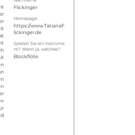
Nachname
e 
Flickinger
r 
Homepage
r 
https://www.TatianaF
t 
lickinger.de
t 
t 
Spielen Sie ein Instrume
nt? Wenn ja, welches?
h 
Blockflöte
t 
n 
n 
n 
n 
r 
n 
r 
d 