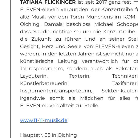
TATIANA FLICKINGER
 ist seit 2017 ganz fest mi
ELEVEN-eleven verbunden, der Konzertreihe fü
alte Musik vor den Toren Münchens im KOM i
Olching. Damals beschloss Michael Schopper
dass Sie die richtige sei um die Konzertreihe i
die Zukunft zu führen und an seiner Stell
Gesicht, Herz und Seele von ELEVEN-eleven z
werden. In den letzten Jahren ist sie nicht nur al
künstlerische Leitung verantwortlich für da
Jahresprogramm, sondern auch als Sekretärin
Layouterin, Texterin, Technikerin
Künstlerbetreuerin, Taxifahrerin
Instrumententransporteurin, Sekteinkäuferin
irgendwie somit als Mädchen für alles fü
ELEVEN-eleven allzeit zur Stelle.
www.11-11-musik.de
Hauptstr. 68 in Olching