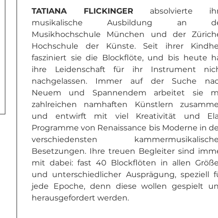
TATIANA FLICKINGER 
absolvierte ihr
musikalische Ausbildung an de
Musikhochschule München und der Züriche
Hochschule der Künste. Seit ihrer Kindhei
fasziniert sie die Blockflöte, und bis heute ha
ihre Leidenschaft für ihr Instrument nich
nachgelassen. Immer auf der Suche nac
Neuem und Spannendem arbeitet sie mi
zahlreichen namhaften Künstlern zusamme
und entwirft mit viel Kreativität und Ela
Programme von Renaissance bis Moderne in de
verschiedensten kammermusikalische
Besetzungen. Ihre treuen Begleiter sind imme
mit dabei: fast 40 Blockflöten in allen Größe
und unterschiedlicher Ausprägung, speziell fü
jede Epoche, denn diese wollen gespielt un
herausgefordert werden. 