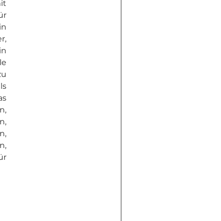
t 
r 
n 
, 
n 
e 
u 
s 
s 
, 
, 
, 
, 
r 