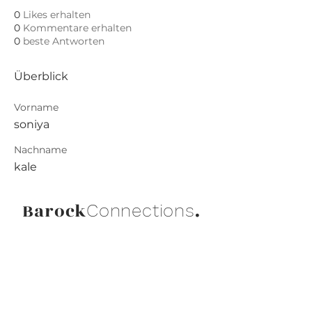
0
Likes erhalten
0
Kommentare erhalten
0
beste Antworten
Überblick
Vorname
soniya
Nachname
kale
Barock
.
Connections
Abonniere die neuesten Updates von
Barock Connections!
Beitreten