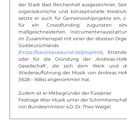
der Stadt Bad Reichenhall ausgezeichnet. Sein
organisatorische und konzeptionelle Kreativitä
setzte er auch für Gemeinwohlprojekte ein, z.B
für ein Crowdfunding zugunsten eine
maßgeschneiderten Instrumentenausstattun
im Zusammenspiel mit einer der ältesten Orgel
Süddeutschlands 
(
https://barockposaunist.de/projekte
), Ettendorf
oder für die Gründung der ‚Andreas-Hofe
Gesellschaft‘, die sich dem Werk und de
Wiederaufführung der Musik von Andreas Hofe
(1628 – 1684) angenommen hat.
Zudem ist er Mitbegründer der Füssener 
Festtage Alter Musik unter der Schirmherrschaf
von Bundesminister a.D. Dr. Theo Waigel.