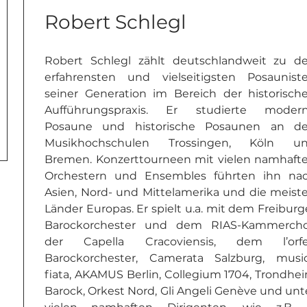
Robert Schlegl
Robert Schlegl zählt deutschlandweit zu de
erfahrensten und vielseitigsten Posauniste
seiner Generation im Bereich der historische
Aufführungspraxis. Er studierte modern
Posaune und historische Posaunen an de
Musikhochschulen Trossingen, Köln un
Bremen. Konzerttourneen mit vielen namhafte
Orchestern und Ensembles führten ihn nac
Asien, Nord- und Mittelamerika und die meiste
Länder Europas. Er spielt u.a. mit dem Freiburge
Barockorchester und dem RIAS-Kammerchor
der Capella Cracoviensis, dem l’orfe
Barockorchester, Camerata Salzburg, music
fiata, AKAMUS Berlin, Collegium 1704, Trondhei
Barock, Orkest Nord, Gli Angeli Genève und unte