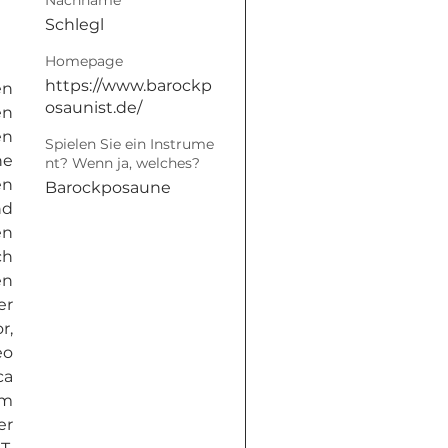
Nachname
Schlegl
Homepage
https://www.barockp
n 
osaunist.de/
n 
n 
Spielen Sie ein Instrume
e 
nt? Wenn ja, welches?
n 
Barockposaune
d 
n 
h 
n 
r 
, 
o 
a 
m 
r 