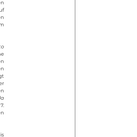
n 
f 
n 
m 
o 
e 
n 
n 
t 
r 
n 
a 
. 
n 
s 