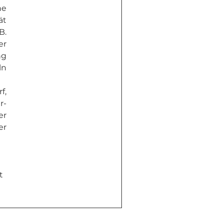
e 
t 
. 
r 
g 
n 
, 
r-
r 
r 
t 