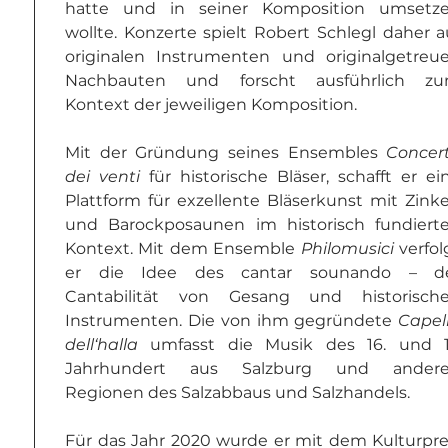
hatte und in seiner Komposition umsetze
wollte. Konzerte spielt Robert Schlegl daher au
originalen Instrumenten und originalgetreue
Nachbauten und forscht ausführlich zu
Kontext der jeweiligen Komposition.
Mit der Gründung seines Ensembles 
Concert
dei venti
 für historische Bläser, schafft er ein
Plattform für exzellente Bläserkunst mit Zinke
und Barockposaunen im historisch fundierte
Kontext. Mit dem Ensemble 
Philomusici
 verfolg
er die Idee des cantar sounando – de
Cantabilität von Gesang und historische
Instrumenten. Die von ihm gegründete 
Capell
dell‘halla
 umfasst die Musik des 16. und 17
Jahrhundert aus Salzburg und andere
Regionen des Salzabbaus und Salzhandels.
Für das Jahr 2020 wurde er mit dem Kulturprei