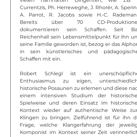
vielen namhaften Dirigenten, wie z.B. T
Currentzis, Ph. Herreweghe, J. Rhorér, A. Spering
A. Parrot, R. Jacobs sowie H.-C. Rademann
Bereits über 70 CD-Produktione
dokumentieren sein Schaffen. Seit Ba
Reichenhall sein Lebensmittelpunkt für ihn un
seine Familie geworden ist, bezog er das Alphor
in sein künstlerisches und pädagogische
Schaffen mit ein.
Robert Schlegl ist ein unerschöpfliche
Enthusiasmus zu eigen, unterschiedlich
historische Posaunen zu erlernen und diese nac
einem intensiven Studium der historische
Spielweise und deren Einsatz im historische
Kontext wieder auf authentische Weise zu
Klingen zu bringen. Zielführend ist für ihn di
Frage, welche Klangerfahrung der jeweilig
Komponist im Kontext seiner Zeit verinnerlich