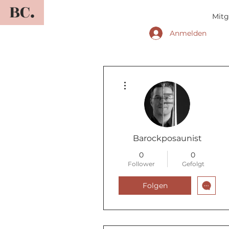
BC.
Mitg
Anmelden
Weitere Optionen
Barockposaunist
0
0
Follower
Gefolgt
Folgen