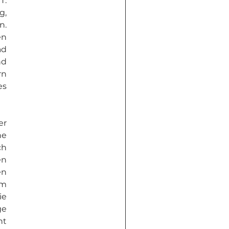
. 
, 
. 
n 
d 
d 
n 
s 
r 
e 
h 
n 
n 
m 
e 
e 
t 