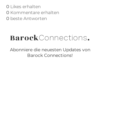
0
Likes erhalten
0
Kommentare erhalten
0
beste Antworten
Barock
.
Connections
Abonniere die neuesten Updates von
Barock Connections!
Beitreten
© 2024 Barock Connections
Powered and secured by
Wix