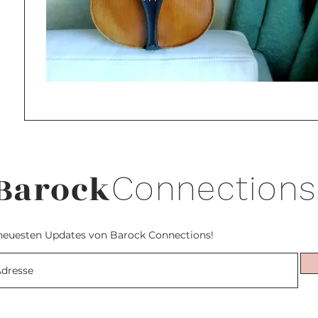
Barock
Connections
neuesten Updates von Barock Connections!