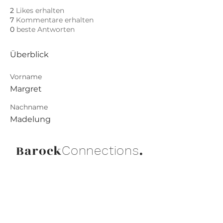
2
Likes erhalten
7
Kommentare erhalten
0
beste Antworten
Überblick
Vorname
Margret
Nachname
Madelung
Barock
.
Connections
Abonniere die neuesten Updates von
Barock Connections!
Beitreten