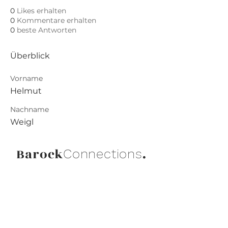
0
Likes erhalten
0
Kommentare erhalten
0
beste Antworten
Überblick
Vorname
Helmut
Nachname
Weigl
Barock
.
Connections
Abonniere die neuesten Updates von
Barock Connections!
Beitreten