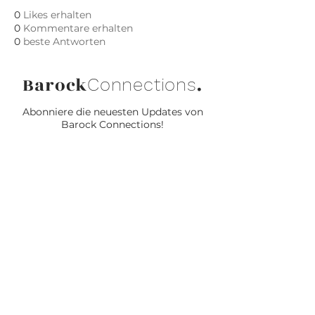
0
Likes erhalten
0
Kommentare erhalten
0
beste Antworten
Barock
.
Connections
Abonniere die neuesten Updates von
Barock Connections!
Beitreten
© 2024 Barock Connections
Powered and secured by
Wix