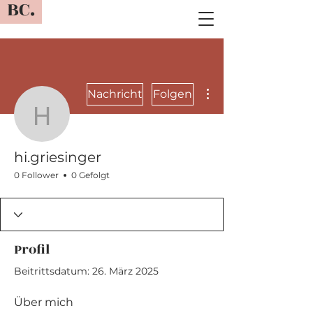
BC.
Weitere Optionen
Nachricht
Folgen
hi.griesinger
hi.griesinger
0 Follower
0 Gefolgt
Profil
Beitrittsdatum: 26. März 2025
Über mich