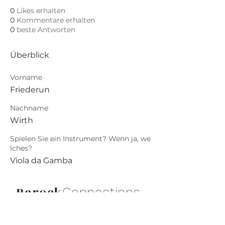
0
Likes erhalten
0
Kommentare erhalten
0
beste Antworten
Überblick
Vorname
Friederun
Nachname
Wirth
Spielen Sie ein Instrument? Wenn ja, we
lches?
Viola da Gamba
Barock
.
Connections
Abonniere die neuesten Updates von
Barock Connections!