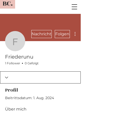
BC.
Weitere Optionen
Nachricht
Folgen
Friederunu
Friederunu
1 Follower
0 Gefolgt
Profil
Beitrittsdatum: 1. Aug. 2024
Über mich