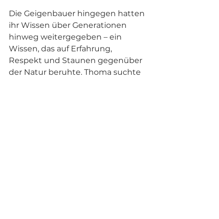
Die Geigenbauer hingegen hatten 
ihr Wissen über Generationen 
hinweg weitergegeben – ein 
Wissen, das auf Erfahrung, 
Respekt und Staunen gegenüber 
der Natur beruhte. Thoma suchte 
daraufhin seinen Großvater auf, 
einen traditionellen Zimmermann, 
und fand in dessen Arbeitsweise 
und Verständnis für Holz seine 
neue Berufung.
Heute, weit über 60 Jahre alt, hat 
Thoma eines der erfolgreichsten 
Holzhausbau-Unternehmen 
Österreichs aufgebaut. Seine 
Häuser bestehen vollständig aus 
Holz, ohne chemische oder 