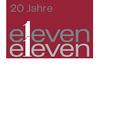
Overview
First Name
Tatiana
Last Name
Flickinger